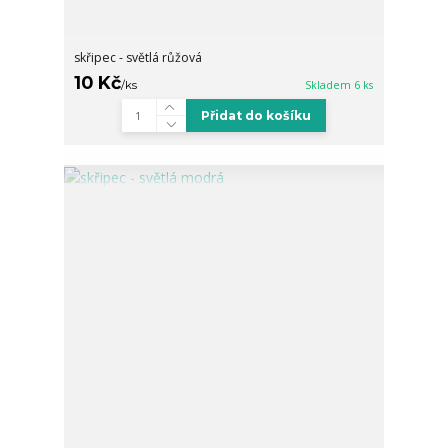
skřipec - světlá růžová
10 Kč
/
ks
Skladem 6 ks
Přidat do košíku