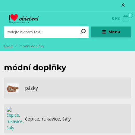
0
0 Kč
Menu
Úvod
módní doplňky
módní doplňky
pásky
čepice, rukavice, šály