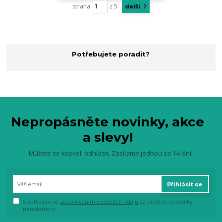
strana
z 5
další
Potřebujete poradit?
Nepropásněte novinky, akce
a slevy!
Můžete se kdykoli odhlásit. Zasíláme jednou za 14 dní.
Přihlásit se
Souhlasím se
zpracováním osobních údajů
za účelem rozesílky
newsletteru.