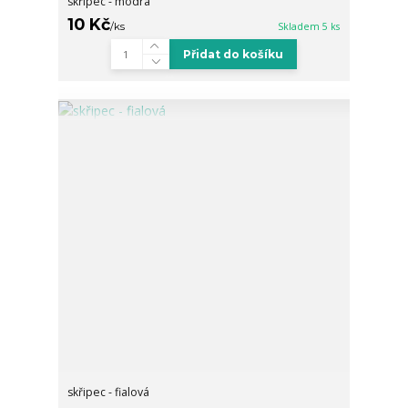
skřipec - modrá
10 Kč
/
ks
Skladem 5 ks
Přidat do košíku
skřipec - fialová