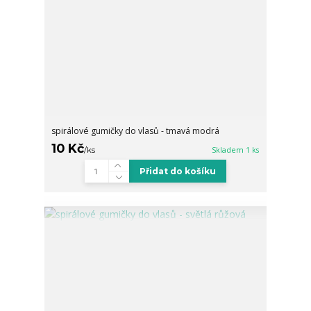
spirálové gumičky do vlasů - tmavá modrá
10 Kč
/
ks
Skladem 1 ks
Přidat do košíku