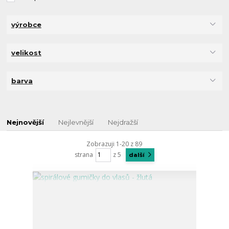
výrobce
velikost
barva
Nejnovější
Nejlevnější
Nejdražší
Zobrazuji 1-20 z 89
strana
z 5
další