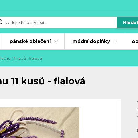
Hleda
pánské oblečení
módní doplňky
ob
ečnu 11 kusů - fialová
 11 kusů - fialová