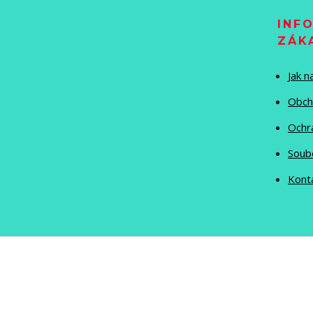
INF
ZÁK
Jak 
Obch
Ochr
Soub
Kont