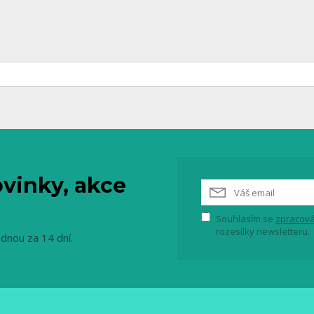
vinky, akce
Souhlasím se
zpracová
rozesílky newsletteru.
ednou za 14 dní.