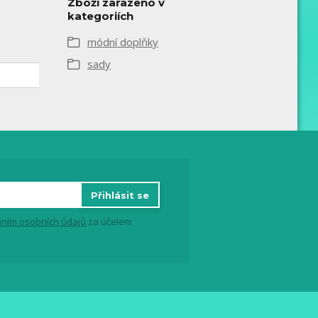
Zboží zařazeno v
kategoriích
módní doplňky
sady
Přihlásit se
ním osobních údajů
za účelem