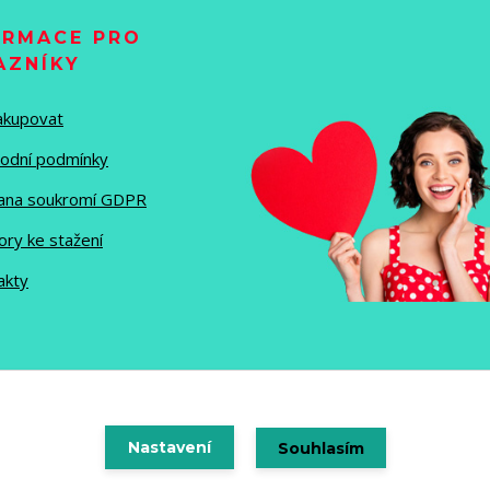
ORMACE PRO
AZNÍKY
nakupovat
odní podmínky
ana soukromí GDPR
ory ke stažení
akty
Vytvořeno na
Nastavení
Eshop-rychle.cz
Souhlasím