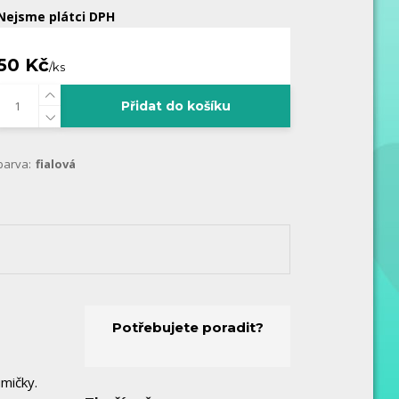
Nejsme plátci DPH
50 Kč
/
ks
Přidat do košíku
barva:
fialová
Potřebujete poradit?
umičky.