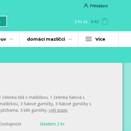
Přihlášení
0
ks
za
0 Kč
t
uv
domácí mazlíčci
Více
1 čelenka bílá s mašličkou, 1 čelenka fialová s
mašličkou, 3 fialové gumičky, 3 fialové gumičky s
kytičkama, 3 bílé gumičky.
celý popis
Dostupnost
Skladem 2 ks