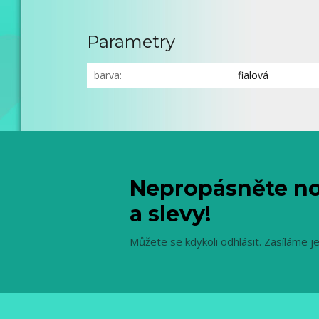
Parametry
barva
fialová
Nepropásněte no
a slevy!
Můžete se kdykoli odhlásit. Zasíláme j