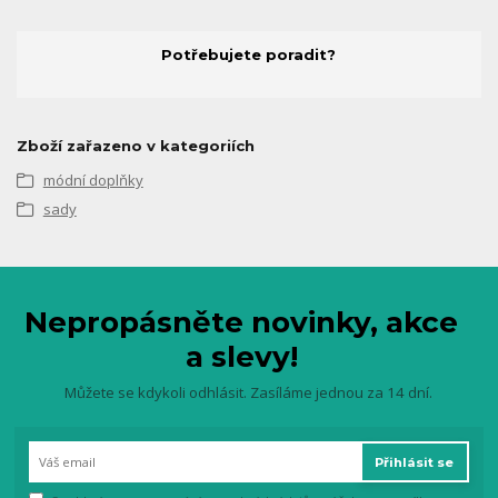
Potřebujete poradit?
Zboží zařazeno v kategoriích
módní doplňky
sady
Nepropásněte novinky, akce
a slevy!
Můžete se kdykoli odhlásit. Zasíláme jednou za 14 dní.
Přihlásit se