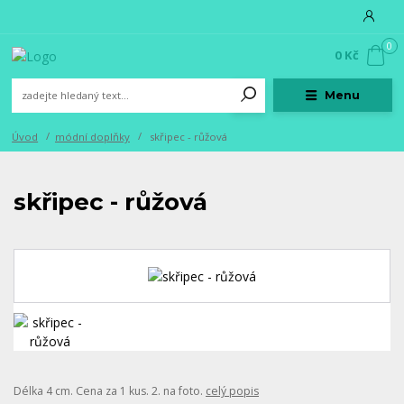
0
0 Kč
Menu
Úvod
módní doplňky
skřipec - růžová
skřipec - růžová
Délka 4 cm. Cena za 1 kus. 2. na foto.
celý popis