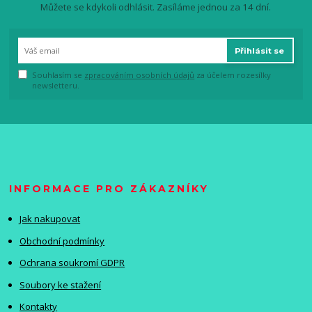
Můžete se kdykoli odhlásit. Zasíláme jednou za 14 dní.
Přihlásit se
Souhlasím se
zpracováním osobních údajů
za účelem rozesílky
newsletteru.
INFORMACE PRO ZÁKAZNÍKY
Jak nakupovat
Obchodní podmínky
Ochrana soukromí GDPR
Soubory ke stažení
Kontakty