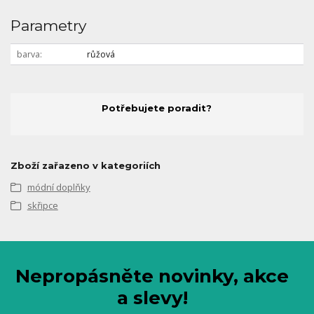
Parametry
barva
růžová
Potřebujete poradit?
Zboží zařazeno v kategoriích
módní doplňky
skřipce
Nepropásněte novinky, akce
a slevy!