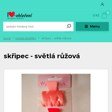
0
0 Kč
Menu
Úvod
módní doplňky
skřipec - světlá růžová
skřipec - světlá růžová