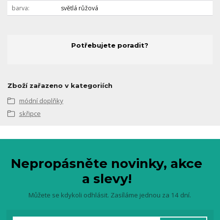
barva
světlá růžová
Potřebujete poradit?
Zboží zařazeno v kategoriích
módní doplňky
skřipce
Nepropásněte novinky, akce
a slevy!
Můžete se kdykoli odhlásit. Zasíláme jednou za 14 dní.