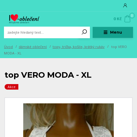
0
0 Kč
Menu
Úvod
dámské oblečení
topy, trička, košile, krátký rukáv
top VERO
MODA - XL
top VERO MODA - XL
Akce