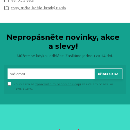
vel. XL a větší
topy, trička, košile, krátký rukáv
Nepropásněte novinky, akce
a slevy!
Můžete se kdykoli odhlásit. Zasíláme jednou za 14 dní.
Přihlásit se
Souhlasím se
zpracováním osobních údajů
za účelem rozesílky
newsletteru.