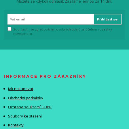
Můžete se kdykoli odhlásit. Zasíláme jednou za 14 dní.
Přihlásit se
Souhlasím se
zpracováním osobních údajů
za účelem rozesílky
newsletteru.
INFORMACE PRO ZÁKAZNÍKY
Jak nakupovat
Obchodní podmínky
Ochrana soukromí GDPR
Soubory ke stažení
Kontakty