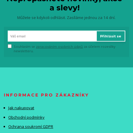
a slevy!
Můžete se kdykoli odhlásit. Zasíláme jednou za 14 dní.
Přihlásit se
Souhlasím se
zpracováním osobních údajů
za účelem rozesílky
newsletteru.
INFORMACE PRO ZÁKAZNÍKY
Jak nakupovat
Obchodní podmínky
Ochrana soukromí GDPR