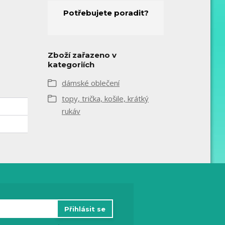
Potřebujete poradit?
Zboží zařazeno v
kategoriích
dámské oblečení
topy, trička, košile, krátký
rukáv
Přihlásit se