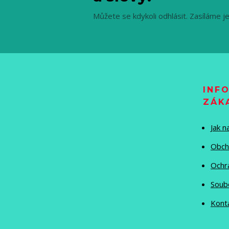
Můžete se kdykoli odhlásit. Zasíláme j
INF
ZÁK
Jak 
Obch
Ochr
Soub
Kont