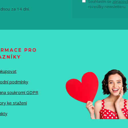
Souhlasím se
zpracová
rozesílky newsletteru.
ednou za 14 dní.
ORMACE PRO
AZNÍKY
nakupovat
odní podmínky
ana soukromí GDPR
ory ke stažení
akty