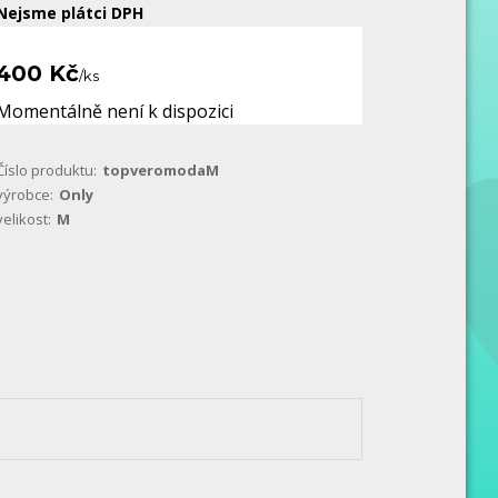
Nejsme plátci DPH
400 Kč
/
ks
Momentálně není k dispozici
Číslo produktu:
topveromodaM
výrobce:
Only
velikost:
M