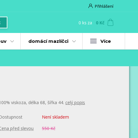
Přihlášení
0
ks
za
0 Kč
t
uv
domácí mazlíčci
Více
100% viskoza, délka 68, šířka 44.
celý popis
Dostupnost
Není skladem
Cena před slevou
550 Kč