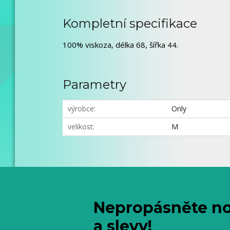
Kompletní specifikace
100% viskoza, délka 68, šířka 44.
Parametry
výrobce
Only
velikost
M
Nepropásněte no
a slevy!