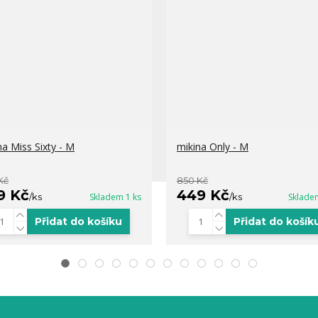
na Miss Sixty - M
mikina Only - M
Kč
850 Kč
9 Kč
449 Kč
/
ks
Skladem 1 ks
/
ks
Sklade
Přidat do košíku
Přidat do košík