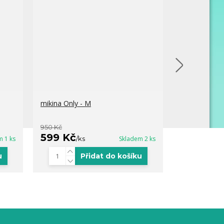
mikina Only - M
mikina Only 
950 Kč
800 Kč
599 Kč
529 Kč
m 1 ks
/
ks
Skladem 2 ks
/
k
u
Přidat do košíku