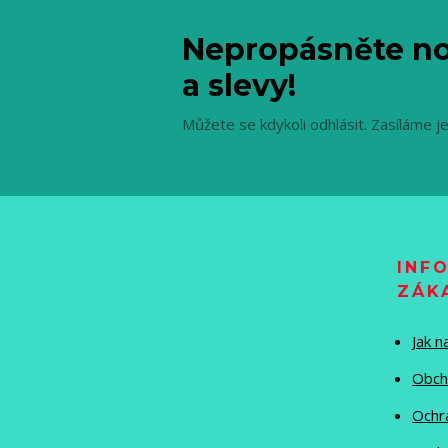
Nepropásněte no
a slevy!
Můžete se kdykoli odhlásit. Zasíláme j
INF
ZÁK
Jak 
Obch
Ochr