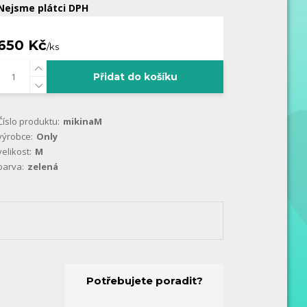
Nejsme plátci DPH
650 Kč
/
ks
Přidat do košíku
Číslo produktu:
mikinaM
výrobce:
Only
velikost:
M
barva:
zelená
Potřebujete poradit?