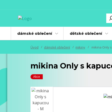
dámské oblečení
dětské oblečení
Úvod
dámské oblečení
mikiny
mikina Only s
mikina Only s kapuc
Akce