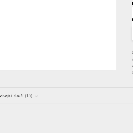
isející zboží
15