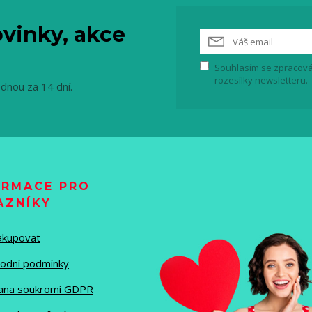
vinky, akce
Souhlasím se
zpracová
rozesílky newsletteru.
ednou za 14 dní.
ORMACE PRO
AZNÍKY
nakupovat
odní podmínky
ana soukromí GDPR