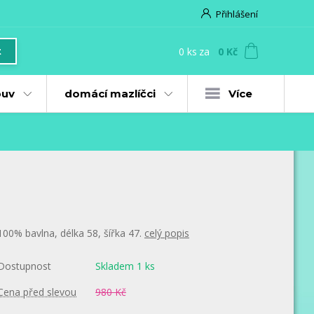
Přihlášení
0
ks
za
0 Kč
t
uv
domácí mazlíčci
Více
100% bavlna, délka 58, šířka 47.
celý popis
Dostupnost
Skladem 1 ks
Cena před slevou
980 Kč