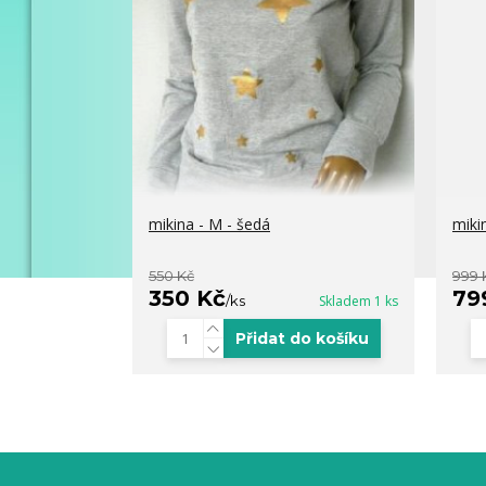
mikina - M - šedá
miki
550 Kč
999 
350 Kč
79
/
ks
Skladem 1 ks
Přidat do košíku