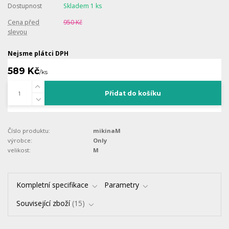
Dostupnost
Skladem 1 ks
Cena před
950 Kč
slevou
Nejsme plátci DPH
589 Kč
/
ks
Přidat do košíku
Číslo produktu:
mikinaM
výrobce:
Only
velikost:
M
Kompletní specifikace
Parametry
Související zboží
15