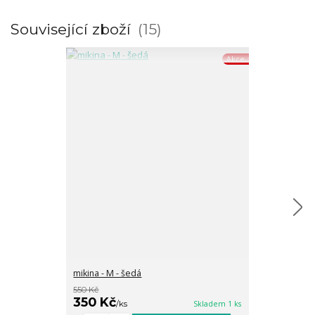
Související zboží
15
Akce
mikina - M - šedá
mikina Miss Six
550 Kč
999 Kč
350 Kč
799 Kč
/
ks
Skladem 1 ks
/
ks