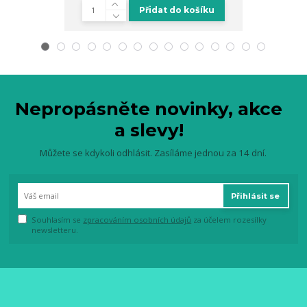
Přidat do košíku
Nepropásněte novinky, akce
a slevy!
Můžete se kdykoli odhlásit. Zasíláme jednou za 14 dní.
Přihlásit se
Souhlasím se
zpracováním osobních údajů
za účelem rozesílky
newsletteru.