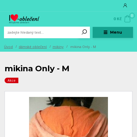
0
0 Kč
Menu
Úvod
dámské oblečení
mikiny
mikina Only - M
mikina Only - M
Akce