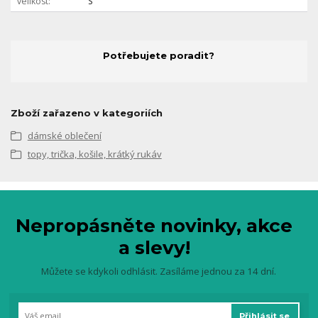
velikost
S
Potřebujete poradit?
Zboží zařazeno v kategoriích
dámské oblečení
topy, trička, košile, krátký rukáv
Nepropásněte novinky, akce
a slevy!
Můžete se kdykoli odhlásit. Zasíláme jednou za 14 dní.
Přihlásit se