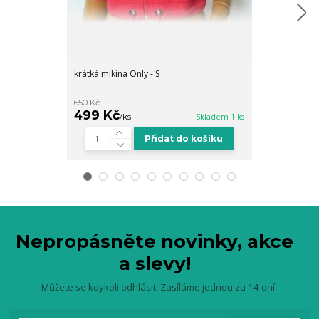
krátká mikina Only - S
mikina Only - S
650 Kč
700 Kč
499 Kč
449 Kč
/
ks
Skladem 1 ks
/
ks
Přidat do košíku
Nepropásněte novinky, akce
a slevy!
Můžete se kdykoli odhlásit. Zasíláme jednou za 14 dní.