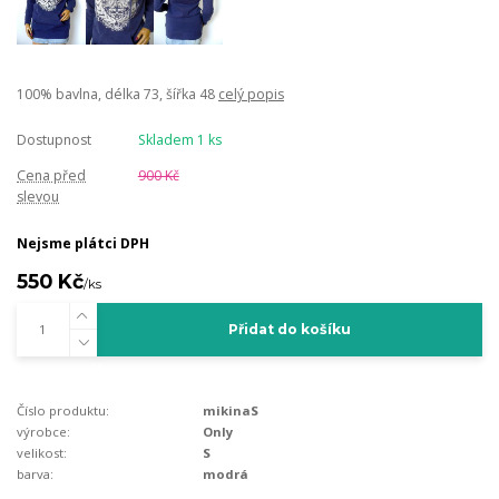
100% bavlna, délka 73, šířka 48
celý popis
Dostupnost
Skladem 1 ks
Cena před
900 Kč
slevou
Nejsme plátci DPH
550 Kč
/
ks
Přidat do košíku
Číslo produktu:
mikinaS
výrobce:
Only
velikost:
S
barva:
modrá