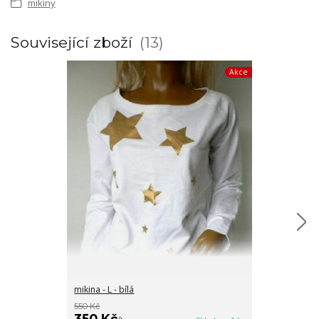
mikiny
Související zboží
13
Akce
mikina - L - bílá
mikina Only - L
550 Kč
950 Kč
350 Kč
550 Kč