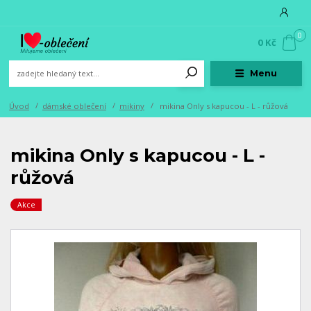
0
0 Kč
Menu
Úvod
dámské oblečení
mikiny
mikina Only s kapucou - L - růžová
mikina Only s kapucou - L -
růžová
Akce