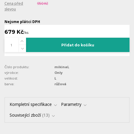
Cena před
950 Kč
slevou
Nejsme plátci DPH
679 Kč
/
ks
Přidat do košíku
Číslo produktu:
mikinaL
výrobce:
Only
velikost:
L
barva:
růžová
Kompletní specifikace
Parametry
Související zboží
13