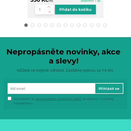
/
ks
Skladem 1 ks
/
ks
Přidat do košíku
Nepropásněte novinky, akce
a slevy!
Můžete se kdykoli odhlásit. Zasíláme jednou za 14 dní.
Přihlásit se
Souhlasím se
zpracováním osobních údajů
za účelem rozesílky
newsletteru.