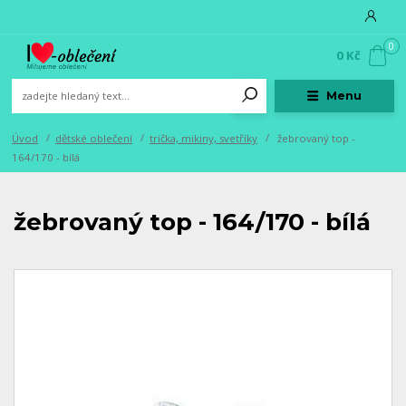
0
0 Kč
Menu
Úvod
dětské oblečení
trička, mikiny, svetříky
žebrovaný top -
164/170 - bílá
žebrovaný top - 164/170 - bílá