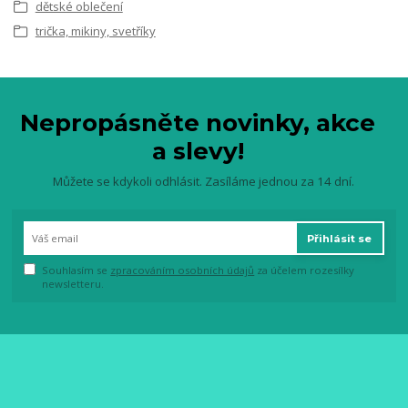
dětské oblečení
trička, mikiny, svetříky
Nepropásněte novinky, akce
a slevy!
Můžete se kdykoli odhlásit. Zasíláme jednou za 14 dní.
Přihlásit se
Souhlasím se
zpracováním osobních údajů
za účelem rozesílky
newsletteru.