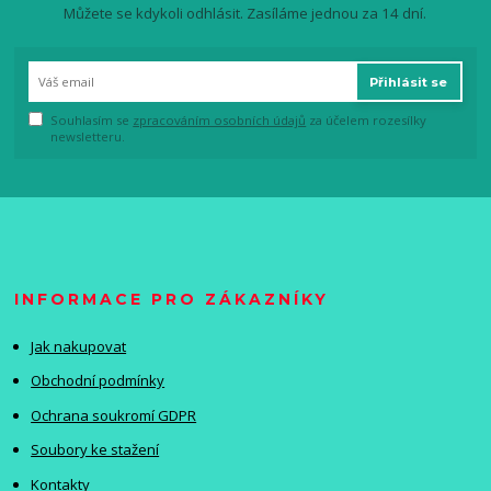
Můžete se kdykoli odhlásit. Zasíláme jednou za 14 dní.
Přihlásit se
Souhlasím se
zpracováním osobních údajů
za účelem rozesílky
newsletteru.
INFORMACE PRO ZÁKAZNÍKY
Jak nakupovat
Obchodní podmínky
Ochrana soukromí GDPR
Soubory ke stažení
Kontakty