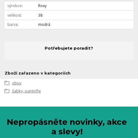
výrobce
Roxy
velikost
38
barva
modrá
Potřebujete poradit?
Zboží zařazeno v kategoriích
obuv
žabky, pantofle
Nepropásněte novinky, akce
a slevy!