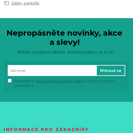
žabky, pantofle
Nepropásněte novinky, akce
a slevy!
Můžete se kdykoli odhlásit. Zasíláme jednou za 14 dní.
Přihlásit se
Souhlasím se
zpracováním osobních údajů
za účelem rozesílky
newsletteru.
INFORMACE PRO ZÁKAZNÍKY