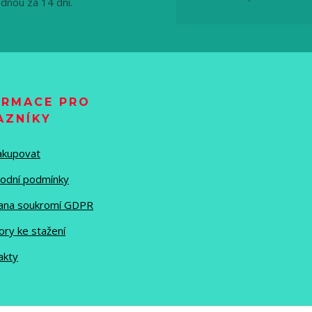
ednou za 14 dní.
ORMACE PRO
AZNÍKY
nakupovat
odní podmínky
ana soukromí GDPR
ory ke stažení
akty