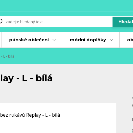
Hleda
pánské oblečení
módní doplňky
ob
 L - bílá
y - L - bílá