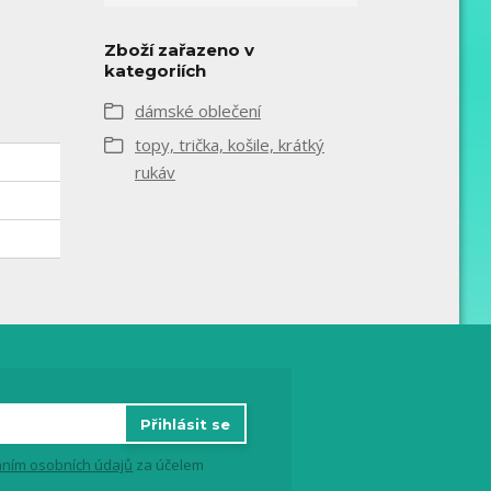
Zboží zařazeno v
kategoriích
dámské oblečení
topy, trička, košile, krátký
rukáv
Přihlásit se
ním osobních údajů
za účelem