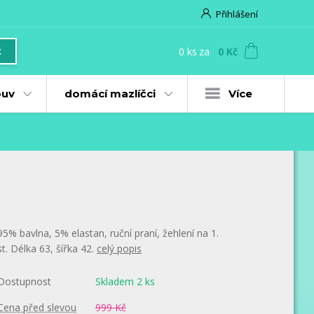
Přihlášení
0
ks
za
0 Kč
t
uv
domácí mazlíčci
Více
95% bavlna, 5% elastan, ruční praní, žehlení na 1.
st. Délka 63, šířka 42.
celý popis
Dostupnost
Skladem 2 ks
Cena před slevou
999 Kč