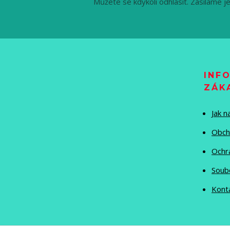
Můžete se kdykoli odhlásit. Zasíláme j
INF
ZÁK
Jak 
Obch
Ochr
Soub
Kont