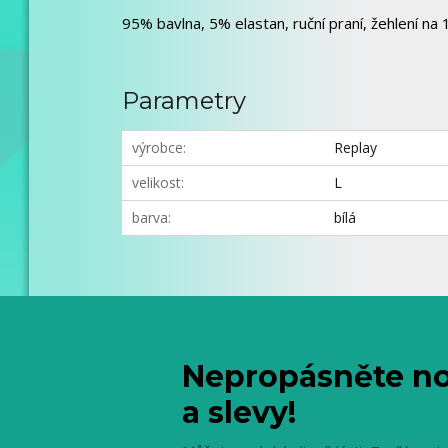
95% bavlna, 5% elastan, ruční praní, žehlení na 1.
Parametry
výrobce
Replay
velikost
L
barva
bílá
Nepropásněte no
a slevy!