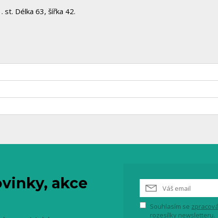
 st. Délka 63, šířka 42.
vinky, akce
Souhlasím se
zpracová
rozesílky newsletteru.