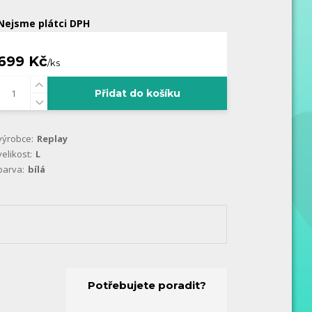
Nejsme plátci DPH
699 Kč
/
ks
Přidat do košíku
výrobce:
Replay
velikost:
L
barva:
bílá
Potřebujete poradit?