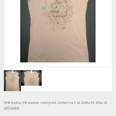
95% bavlna, 5% elastan, ruční praní, žehlení na 1. st. Délka 63, šířka 42.
celý popis