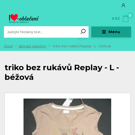
0
0 Kč
Menu
Úvod
dámské oblečení
triko bez rukávů Replay - L - béžová
triko bez rukávů Replay - L -
béžová