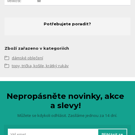
velikost
M
Potřebujete poradit?
Zboží zařazeno v kategoriích
dámské oblečení
topy, trička, košile, krátký rukáv
Nepropásněte novinky, akce
a slevy!
Můžete se kdykoli odhlásit. Zasíláme jednou za 14 dní.
Přihlásit se