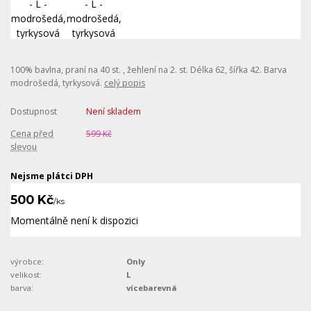
100% bavlna, praní na 40 st. , žehlení na 2. st. Délka 62, šířka 42. Barva
modrošedá, tyrkysová.
celý popis
Dostupnost
Není skladem
Cena před
599 Kč
slevou
Nejsme plátci DPH
500 Kč
/
ks
Momentálně není k dispozici
výrobce:
Only
velikost:
L
barva:
vícebarevná