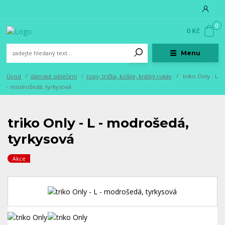
0
0 Kč
Menu
Úvod
dámské oblečení
topy, trička, košile, krátký rukáv
triko Only - L
- modrošedá, tyrkysová
triko Only - L - modrošedá,
tyrkysová
Akce