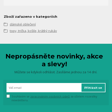
Zboží zařazeno v kategoriích
dámské oblečení
topy, trička, košile, krátký rukáv
Nepropásněte novinky, akce
a slevy!
Můžete se kdykoli odhlásit. Zasíláme jednou za 14 dní.
Přihlásit se
Souhlasím se
zpracováním osobních údajů
za účelem rozesílky
newsletteru.