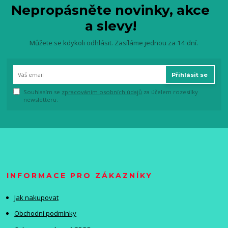
Nepropásněte novinky, akce
a slevy!
Můžete se kdykoli odhlásit. Zasíláme jednou za 14 dní.
Přihlásit se
Souhlasím se
zpracováním osobních údajů
za účelem rozesílky
newsletteru.
INFORMACE PRO ZÁKAZNÍKY
Jak nakupovat
Obchodní podmínky