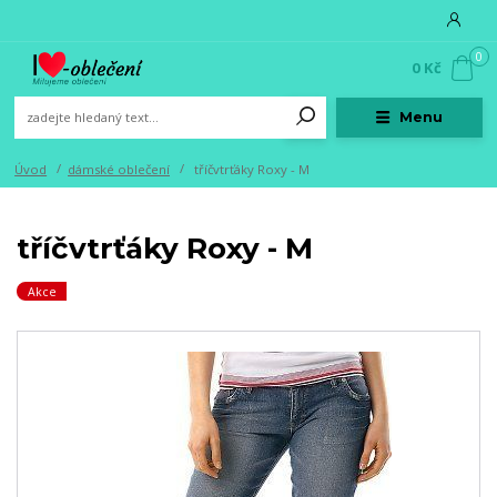
0
0 Kč
Menu
Úvod
dámské oblečení
tříčvtrťáky Roxy - M
tříčvtrťáky Roxy - M
Akce