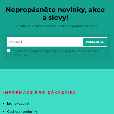
Nepropásněte novinky, akce
a slevy!
Můžete se kdykoli odhlásit. Zasíláme jednou za 14 dní.
Přihlásit se
Souhlasím se
zpracováním osobních údajů
za účelem rozesílky
newsletteru.
INFORMACE PRO ZÁKAZNÍKY
Jak nakupovat
Obchodní podmínky