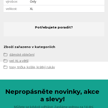
výrobce
Only
velikost
XL
Potřebujete poradit?
Zboží zařazeno v kategoriích
dámské oblečení
vel. XL a větší
topy, trička, košile, krátký rukáv
Nepropásněte novinky, akce
a slevy!
Můžete se kdykoli odhlásit. Zasíláme jednou za 14 dní.