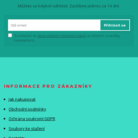
Můžete se kdykoli odhlásit. Zasíláme jednou za 14 dní.
Přihlásit se
Souhlasím se
zpracováním osobních údajů
za účelem rozesílky
newsletteru.
INFORMACE PRO ZÁKAZNÍKY
Jak nakupovat
Obchodní podmínky
Ochrana soukromí GDPR
Soubory ke stažení