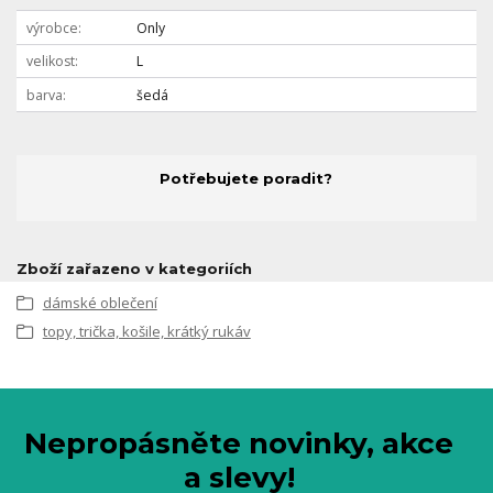
výrobce
Only
velikost
L
barva
šedá
Potřebujete poradit?
Zboží zařazeno v kategoriích
dámské oblečení
topy, trička, košile, krátký rukáv
Nepropásněte novinky, akce
a slevy!