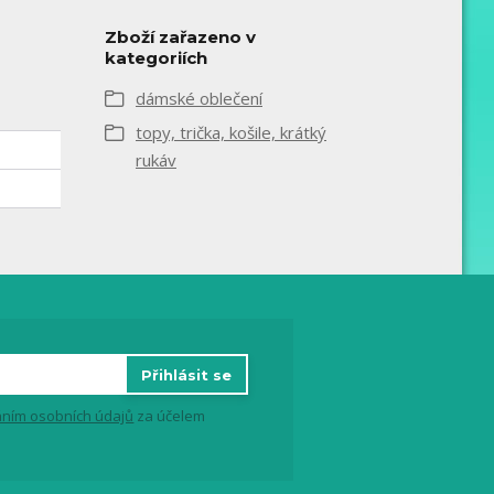
Zboží zařazeno v
kategoriích
dámské oblečení
topy, trička, košile, krátký
rukáv
Přihlásit se
ním osobních údajů
za účelem