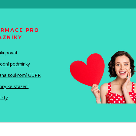
ORMACE PRO
AZNÍKY
nakupovat
odní podmínky
ana soukromí GDPR
ory ke stažení
akty