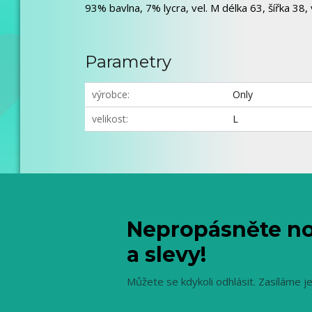
93% bavlna, 7% lycra, vel. M délka 63, šířka 38, v
Parametry
výrobce
Only
velikost
L
Nepropásněte no
a slevy!
Můžete se kdykoli odhlásit. Zasíláme j