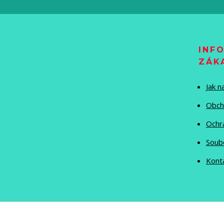
INF
ZÁK
Jak 
Obch
Ochr
Soub
Kont