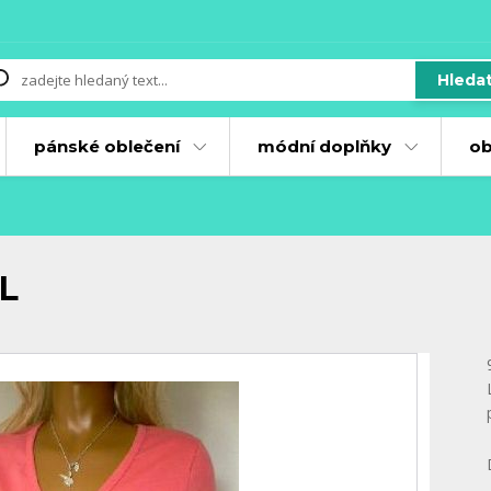
Hleda
pánské oblečení
módní doplňky
ob
L