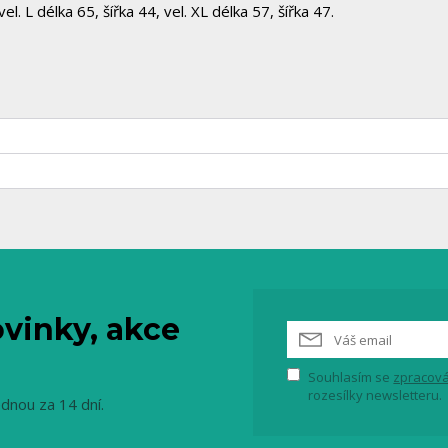
el. L délka 65, šířka 44, vel. XL délka 57, šířka 47.
vinky, akce
Souhlasím se
zpracová
rozesílky newsletteru.
ednou za 14 dní.