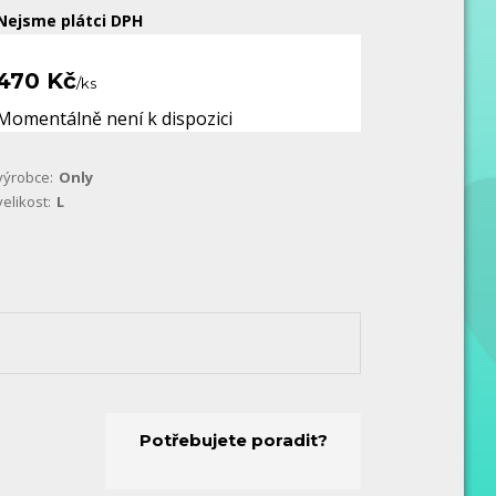
Nejsme plátci DPH
470 Kč
/
ks
Momentálně není k dispozici
výrobce:
Only
velikost:
L
Potřebujete poradit?