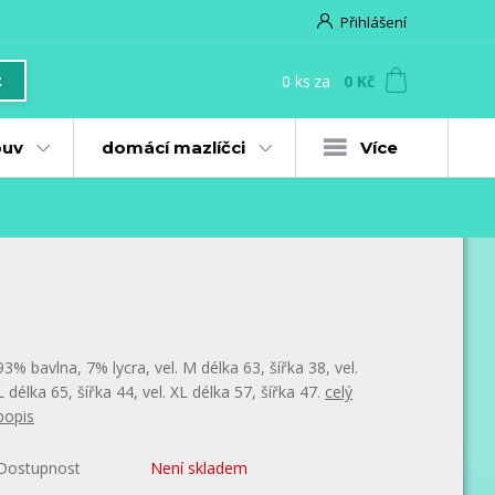
Přihlášení
0
ks
za
0 Kč
t
uv
domácí mazlíčci
Více
93% bavlna, 7% lycra, vel. M délka 63, šířka 38, vel.
L délka 65, šířka 44, vel. XL délka 57, šířka 47.
celý
popis
Dostupnost
Není skladem