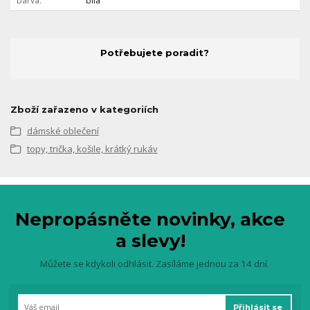
barva
bílá
Potřebujete poradit?
Zboží zařazeno v kategoriích
dámské oblečení
topy, trička, košile, krátký rukáv
Nepropásněte novinky, akce
a slevy!
Můžete se kdykoli odhlásit. Zasíláme jednou za 14 dní.
Přihlásit se