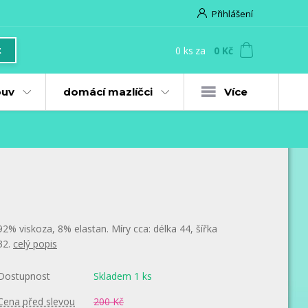
Přihlášení
0
ks
za
0 Kč
t
uv
domácí mazlíčci
Více
92% viskoza, 8% elastan. Míry cca: délka 44, šířka
32.
celý popis
Dostupnost
Skladem 1 ks
Cena před slevou
200 Kč