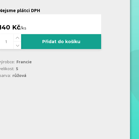
Nejsme plátci DPH
140 Kč
/
ks
Přidat do košíku
výrobce:
Francie
velikost:
S
barva:
růžová