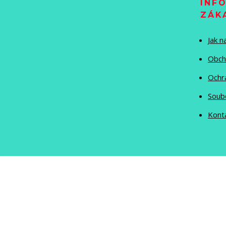
INF
ZÁK
Jak 
Obch
Ochr
Soub
Kont