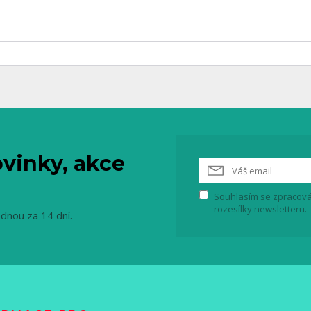
vinky, akce
Souhlasím se
zpracová
rozesílky newsletteru.
ednou za 14 dní.