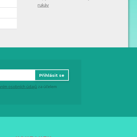
rukáv
Přihlásit se
ním osobních údajů
za účelem