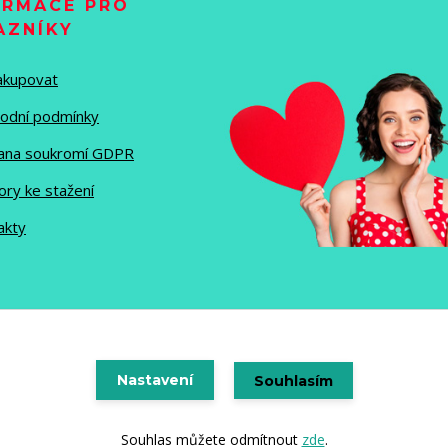
ORMACE PRO
AZNÍKY
nakupovat
odní podmínky
ana soukromí GDPR
ory ke stažení
akty
Vytvořeno na
Nastavení
Eshop-rychle.cz
Souhlasím
Souhlas můžete odmítnout
zde
.