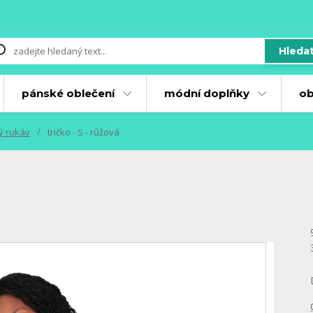
Hleda
pánské oblečení
módní doplňky
ob
ký rukáv
tričko - S - růžová