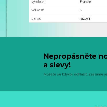
výrobce
Francie
velikost
S
barva
růžová
Nepropásněte no
a slevy!
Můžete se kdykoli odhlásit. Zasíláme j