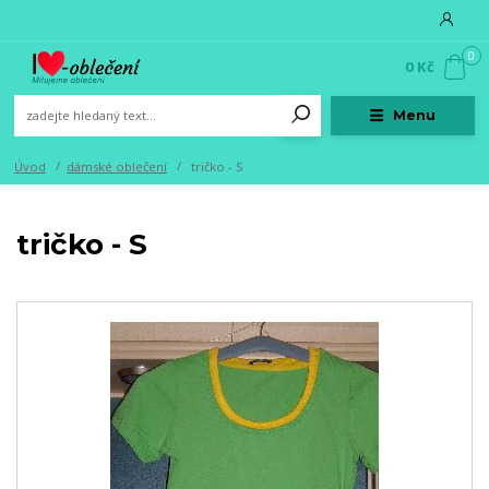
0
0 Kč
Menu
Úvod
dámské oblečení
tričko - S
tričko - S