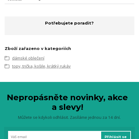
Potřebujete poradit?
Zboží zařazeno v kategoriích
dámské oblečení
topy, trička, košile, krátký rukáv
Nepropásněte novinky, akce
a slevy!
Můžete se kdykoli odhlásit. Zasíláme jednou za 14 dní.
Přihlásit se