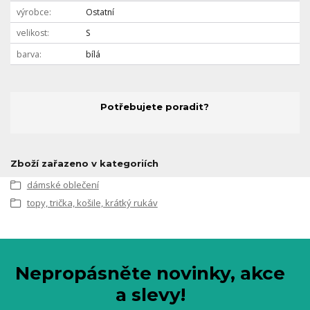
výrobce
Ostatní
velikost
S
barva
bílá
Potřebujete poradit?
Zboží zařazeno v kategoriích
dámské oblečení
topy, trička, košile, krátký rukáv
Nepropásněte novinky, akce
a slevy!