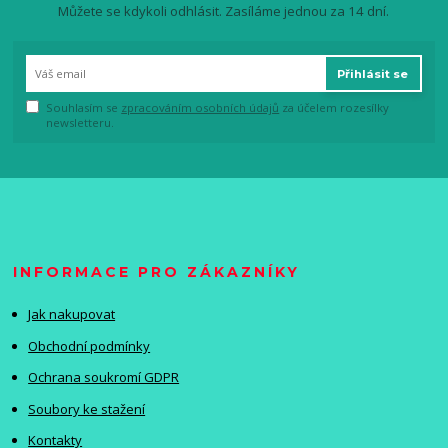
Můžete se kdykoli odhlásit. Zasíláme jednou za 14 dní.
Přihlásit se
Souhlasím se
zpracováním osobních údajů
za účelem rozesílky
newsletteru.
INFORMACE PRO ZÁKAZNÍKY
Jak nakupovat
Obchodní podmínky
Ochrana soukromí GDPR
Soubory ke stažení
Kontakty