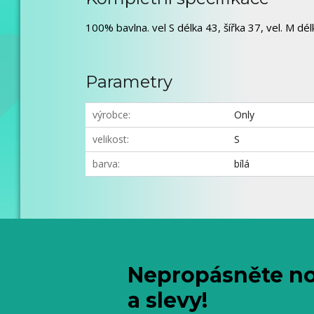
100% bavlna. vel S délka 43, šířka 37, vel. M délk
Parametry
výrobce
Only
velikost
S
barva
bílá
Nepropásněte no
a slevy!