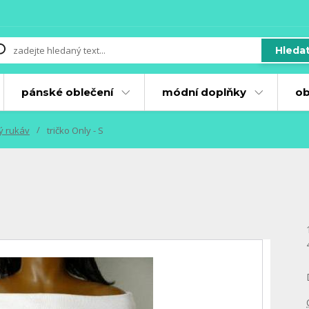
Hleda
pánské oblečení
módní doplňky
ob
ký rukáv
tričko Only - S