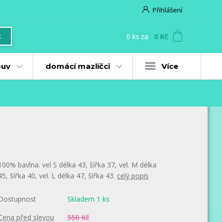
Přihlášení
0
ks
za
0 Kč
t
uv
domácí mazlíčci
Více
100% bavlna. vel S délka 43, šířka 37, vel. M délka
45, šířka 40, vel. L délka 47, šířka 43.
celý popis
Dostupnost
Skladem 1 ks
Cena před slevou
550 Kč