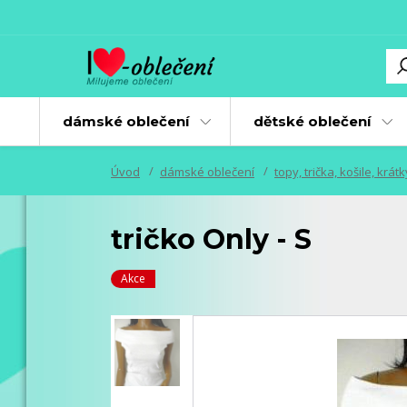
dámské oblečení
dětské oblečení
Úvod
dámské oblečení
topy, trička, košile, krát
tričko Only - S
Akce