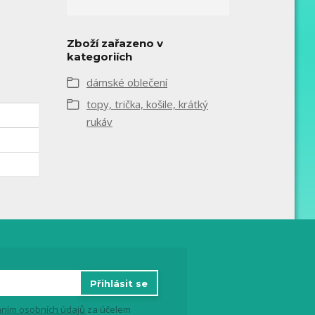
Zboží zařazeno v
kategoriích
dámské oblečení
topy, trička, košile, krátký
rukáv
Přihlásit se
ním osobních údajů
za účelem