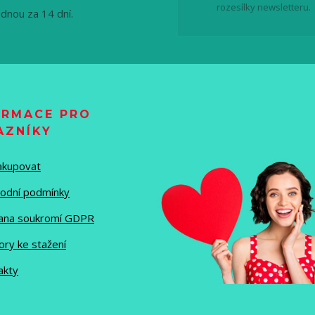
rozesílky newsletteru.
ednou za 14 dní.
ORMACE PRO
AZNÍKY
nakupovat
odní podmínky
ana soukromí GDPR
ory ke stažení
akty