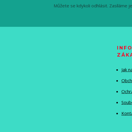
Můžete se kdykoli odhlásit. Zasíláme j
INF
ZÁK
Jak 
Obch
Ochr
Soub
Kont