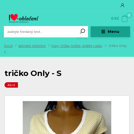
0
0 Kč
Menu
Úvod
dámské oblečení
topy, trička, košile, krátký rukáv
tričko Only -
S
tričko Only - S
Akce