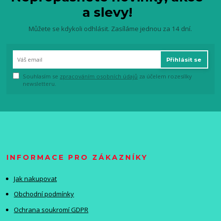
a slevy!
Můžete se kdykoli odhlásit. Zasíláme jednou za 14 dní.
Přihlásit se
Souhlasím se
zpracováním osobních údajů
za účelem rozesílky
newsletteru.
INFORMACE PRO ZÁKAZNÍKY
Jak nakupovat
Obchodní podmínky
Ochrana soukromí GDPR