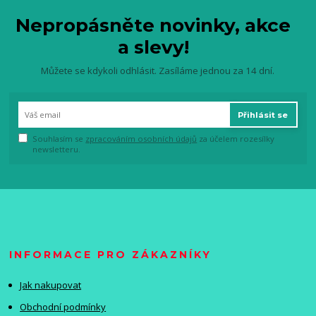
Nepropásněte novinky, akce
a slevy!
Můžete se kdykoli odhlásit. Zasíláme jednou za 14 dní.
Přihlásit se
Souhlasím se
zpracováním osobních údajů
za účelem rozesílky
newsletteru.
INFORMACE PRO ZÁKAZNÍKY
Jak nakupovat
Obchodní podmínky