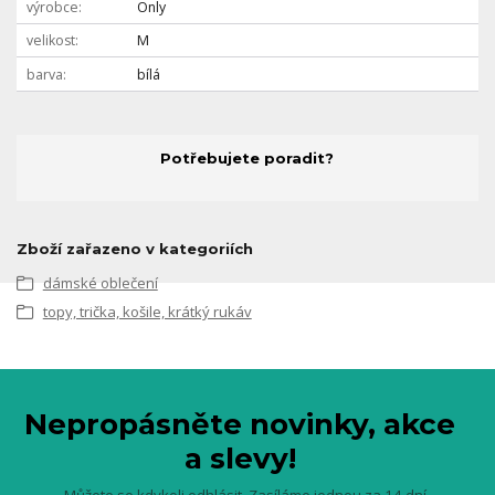
výrobce
Only
velikost
M
barva
bílá
Potřebujete poradit?
Zboží zařazeno v kategoriích
dámské oblečení
topy, trička, košile, krátký rukáv
Nepropásněte novinky, akce
a slevy!
Můžete se kdykoli odhlásit. Zasíláme jednou za 14 dní.