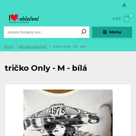
0
0 Kč
Menu
Úvod
dámské oblečení
tričko Only - M - bílá
tričko Only - M - bílá