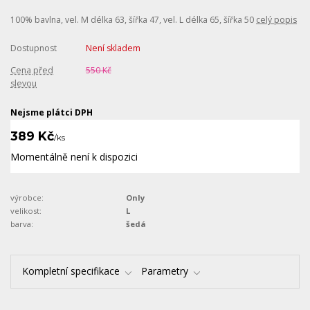
100% bavlna, vel. M délka 63, šířka 47, vel. L délka 65, šířka 50
celý popis
Dostupnost
Není skladem
Cena před
550 Kč
slevou
Nejsme plátci DPH
389 Kč
/
ks
Momentálně není k dispozici
výrobce:
Only
velikost:
L
barva:
šedá
Kompletní specifikace
Parametry