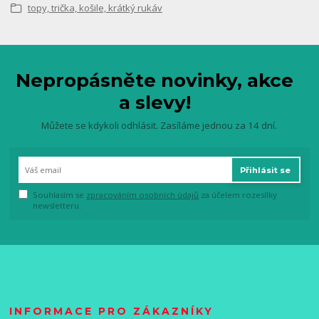
topy, trička, košile, krátký rukáv
Nepropásněte novinky, akce
a slevy!
Můžete se kdykoli odhlásit. Zasíláme jednou za 14 dní.
Přihlásit se
Souhlasím se
zpracováním osobních údajů
za účelem rozesílky
newsletteru.
INFORMACE PRO ZÁKAZNÍKY