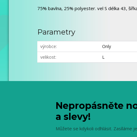
75% bavlna, 25% polyester. vel S délka 43, šířka 3
Parametry
výrobce
Only
velikost
L
Nepropásněte no
a slevy!
Můžete se kdykoli odhlásit. Zasíláme j