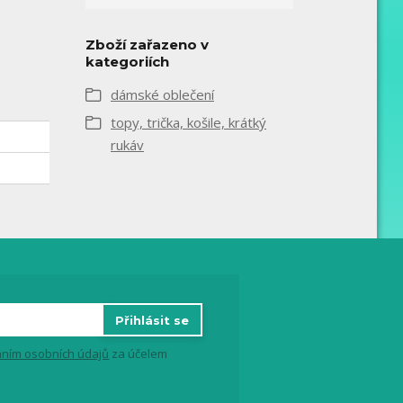
Zboží zařazeno v
kategoriích
dámské oblečení
topy, trička, košile, krátký
rukáv
Přihlásit se
ním osobních údajů
za účelem