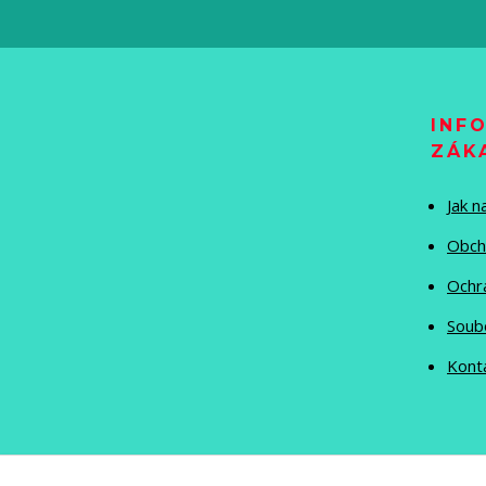
INF
ZÁK
Jak 
Obch
Ochr
Soub
Kont