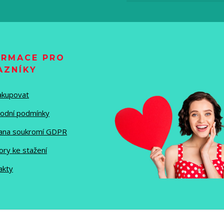
ORMACE PRO
AZNÍKY
nakupovat
odní podmínky
ana soukromí GDPR
ory ke stažení
akty