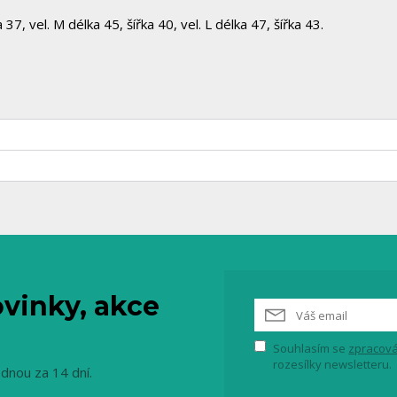
7, vel. M délka 45, šířka 40, vel. L délka 47, šířka 43.
vinky, akce
Souhlasím se
zpracová
rozesílky newsletteru.
ednou za 14 dní.