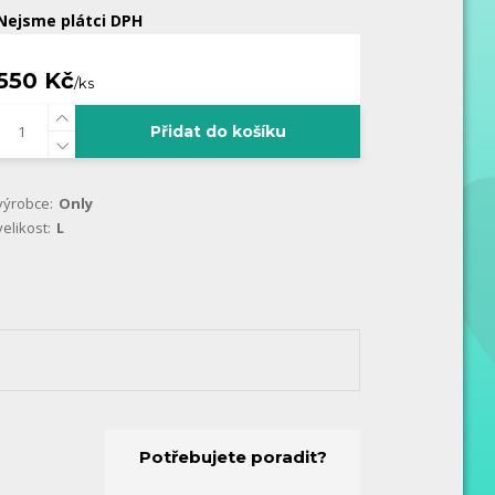
Nejsme plátci DPH
550 Kč
/
ks
Přidat do košíku
výrobce:
Only
velikost:
L
Potřebujete poradit?