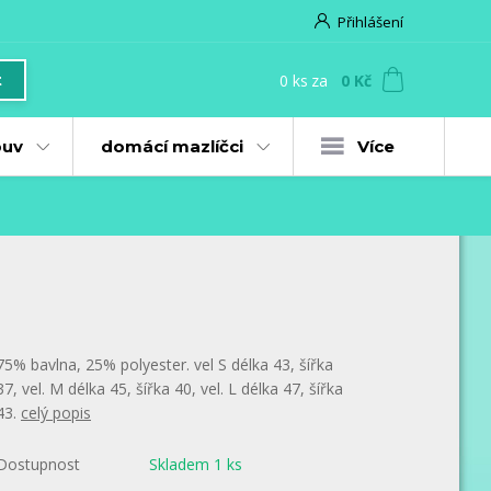
Přihlášení
0
ks
za
0 Kč
t
uv
domácí mazlíčci
Více
75% bavlna, 25% polyester. vel S délka 43, šířka
37, vel. M délka 45, šířka 40, vel. L délka 47, šířka
43.
celý popis
Dostupnost
Skladem 1 ks