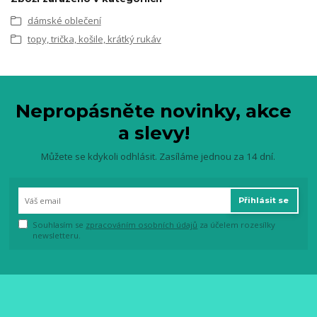
dámské oblečení
topy, trička, košile, krátký rukáv
Nepropásněte novinky, akce
a slevy!
Můžete se kdykoli odhlásit. Zasíláme jednou za 14 dní.
Přihlásit se
Souhlasím se
zpracováním osobních údajů
za účelem rozesílky
newsletteru.