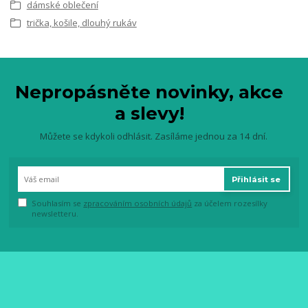
dámské oblečení
trička, košile, dlouhý rukáv
Nepropásněte novinky, akce
a slevy!
Můžete se kdykoli odhlásit. Zasíláme jednou za 14 dní.
Přihlásit se
Souhlasím se
zpracováním osobních údajů
za účelem rozesílky
newsletteru.