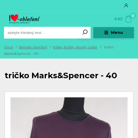
0
0 Kč
Menu
Úvod
dámské oblečení
trička, košile, dlouhý rukáv
tričko
Marks&Spencer - 40
tričko Marks&Spencer - 40