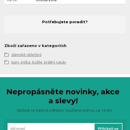
Potřebujete poradit?
Zboží zařazeno v kategoriích
dámské oblečení
topy, trička, košile, krátký rukáv
Nepropásněte novinky, akce
a slevy!
Můžete se kdykoli odhlásit. Zasíláme jednou za 14 dní.
Přihlásit se