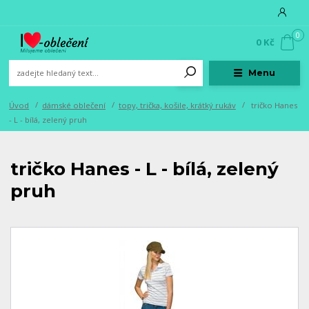
0
0 Kč
Menu
Úvod
dámské oblečení
topy, trička, košile, krátký rukáv
tričko Hanes
- L - bílá, zelený pruh
tričko Hanes - L - bílá, zelený
pruh