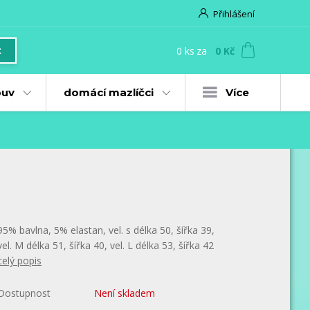
Přihlášení
0
ks
za
0 Kč
t
uv
domácí mazlíčci
Více
95% bavlna, 5% elastan, vel. s délka 50, šířka 39,
vel. M délka 51, šířka 40, vel. L délka 53, šířka 42
celý popis
Dostupnost
Není skladem