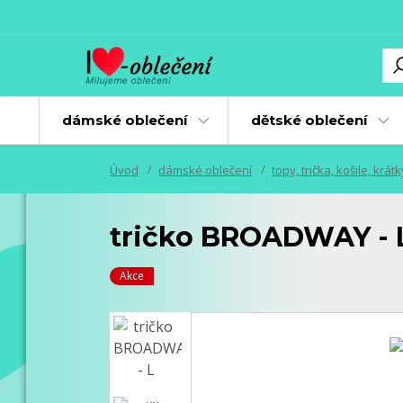
dámské oblečení
dětské oblečení
Úvod
dámské oblečení
topy, trička, košile, krát
tričko BROADWAY - 
Akce