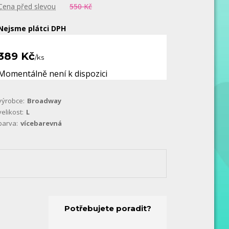
Cena před slevou
550 Kč
Nejsme plátci DPH
389 Kč
/
ks
Momentálně není k dispozici
výrobce:
Broadway
velikost:
L
barva:
vícebarevná
Potřebujete poradit?