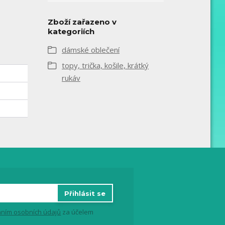
Zboží zařazeno v
kategoriích
dámské oblečení
topy, trička, košile, krátký
rukáv
Přihlásit se
ním osobních údajů
za účelem