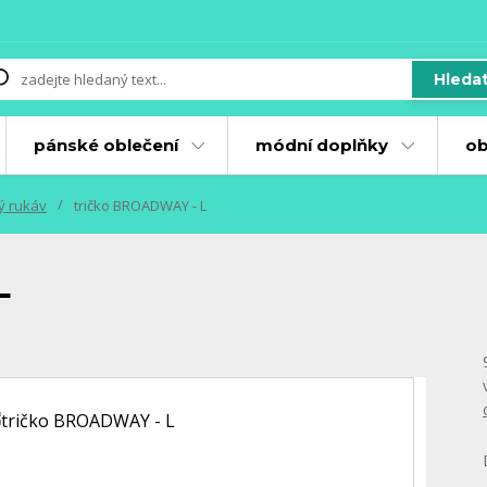
Hleda
pánské oblečení
módní doplňky
ob
ký rukáv
tričko BROADWAY - L
L