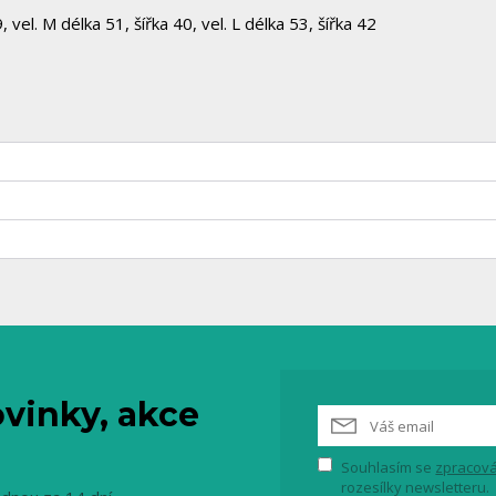
 vel. M délka 51, šířka 40, vel. L délka 53, šířka 42
vinky, akce
Souhlasím se
zpracová
rozesílky newsletteru.