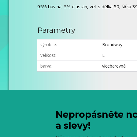
95% bavlna, 5% elastan, vel. s délka 50, šířka 39,
Parametry
výrobce
Broadway
velikost
L
barva
vícebarevná
Nepropásněte no
a slevy!