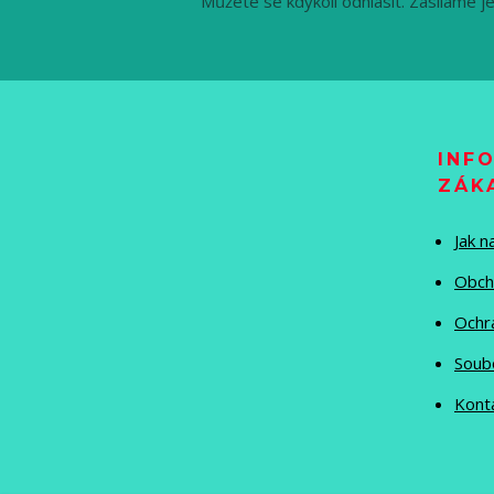
Můžete se kdykoli odhlásit. Zasíláme j
INF
ZÁK
Jak 
Obch
Ochr
Soub
Kont