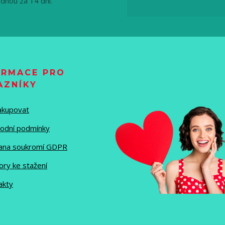
ednou za 14 dní.
ORMACE PRO
AZNÍKY
nakupovat
odní podmínky
ana soukromí GDPR
ory ke stažení
akty