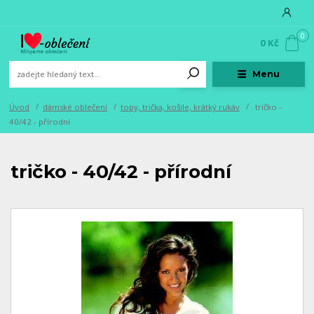
0
0 Kč
Menu
Úvod
dámské oblečení
topy, trička, košile, krátký rukáv
tričko -
40/42 - přírodní
tričko - 40/42 - přírodní