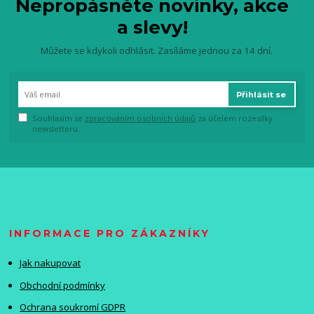
Nepropásněte novinky, akce
a slevy!
Můžete se kdykoli odhlásit. Zasíláme jednou za 14 dní.
Přihlásit se
Souhlasím se
zpracováním osobních údajů
za účelem rozesílky
newsletteru.
INFORMACE PRO ZÁKAZNÍKY
Jak nakupovat
Obchodní podmínky
Ochrana soukromí GDPR