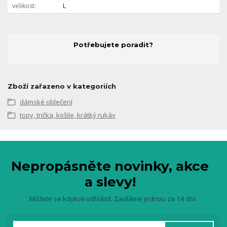
velikost
L
Potřebujete poradit?
Zboží zařazeno v kategoriích
dámské oblečení
topy, trička, košile, krátký rukáv
Nepropásněte novinky, akce
a slevy!
Můžete se kdykoli odhlásit. Zasíláme jednou za 14 dní.