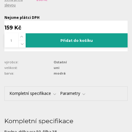
slevou
Nejsme plátci DPH
159 Kč
Přidat do košíku
výrobce:
Ostatní
velikost:
uni
barva:
modrá
Kompletní specifikace
Parametry
Kompletní specifikace
Bavlna, délka cca 50, šířka 38.