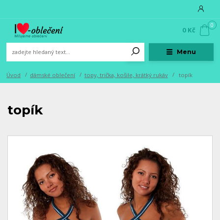
0
0 Kč
Menu
Úvod
dámské oblečení
topy, trička, košile, krátký rukáv
topík
topík