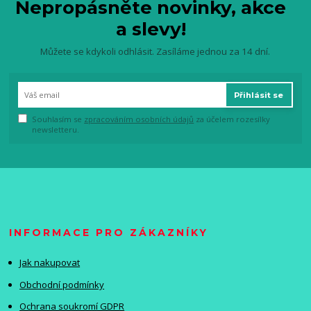
Nepropásněte novinky, akce
a slevy!
Můžete se kdykoli odhlásit. Zasíláme jednou za 14 dní.
Přihlásit se
Souhlasím se
zpracováním osobních údajů
za účelem rozesílky
newsletteru.
INFORMACE PRO ZÁKAZNÍKY
Jak nakupovat
Obchodní podmínky
Ochrana soukromí GDPR