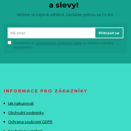
a slevy!
Můžete se kdykoli odhlásit. Zasíláme jednou za 14 dní.
Přihlásit se
Souhlasím se
zpracováním osobních údajů
za účelem rozesílky
newsletteru.
INFORMACE PRO ZÁKAZNÍKY
Jak nakupovat
Obchodní podmínky
Ochrana soukromí GDPR
Soubory ke stažení