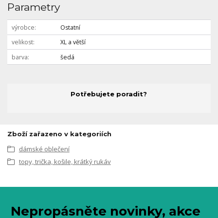
Parametry
výrobce
Ostatní
velikost
XL a větší
barva
šedá
Potřebujete poradit?
Zboží zařazeno v kategoriích
dámské oblečení
topy, trička, košile, krátký rukáv
Nepropásněte novinky, akce