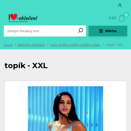
0
0 Kč
Menu
Úvod
dámské oblečení
topy, trička, košile, krátký rukáv
topík - XXL
topík - XXL