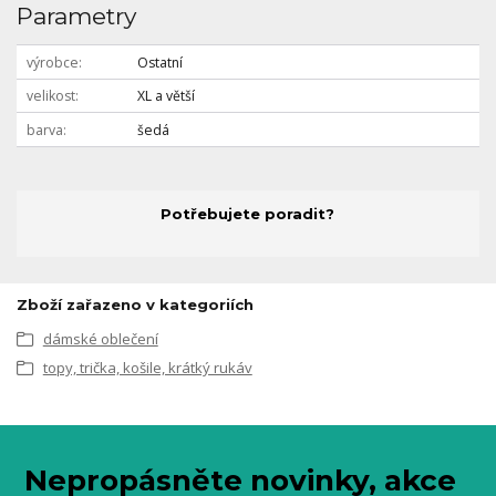
Parametry
výrobce
Ostatní
velikost
XL a větší
barva
šedá
Potřebujete poradit?
Zboží zařazeno v kategoriích
dámské oblečení
topy, trička, košile, krátký rukáv
Nepropásněte novinky, akce