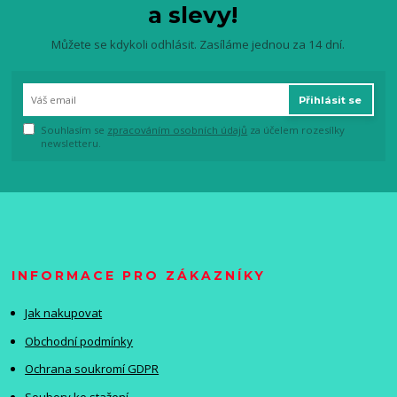
a slevy!
Můžete se kdykoli odhlásit. Zasíláme jednou za 14 dní.
Přihlásit se
Souhlasím se
zpracováním osobních údajů
za účelem rozesílky
newsletteru.
INFORMACE PRO ZÁKAZNÍKY
Jak nakupovat
Obchodní podmínky
Ochrana soukromí GDPR
Soubory ke stažení