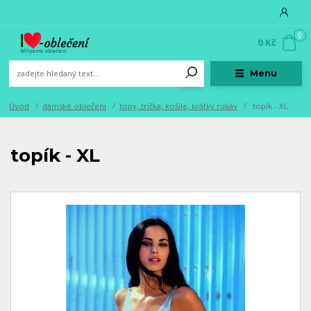
0
0 Kč
Menu
Úvod
dámské oblečení
topy, trička, košile, krátký rukáv
topík - XL
topík - XL