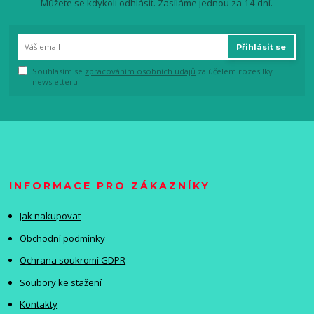
Můžete se kdykoli odhlásit. Zasíláme jednou za 14 dní.
Přihlásit se
Souhlasím se
zpracováním osobních údajů
za účelem rozesílky
newsletteru.
INFORMACE PRO ZÁKAZNÍKY
Jak nakupovat
Obchodní podmínky
Ochrana soukromí GDPR
Soubory ke stažení
Kontakty