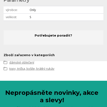
výrobce
Only
velikost
S
Potřebujete poradit?
Zboží zařazeno v kategoriích
dámské oblečení
topy, trička, košile, krátký rukáv
Nepropásněte novinky, akce
a slevy!