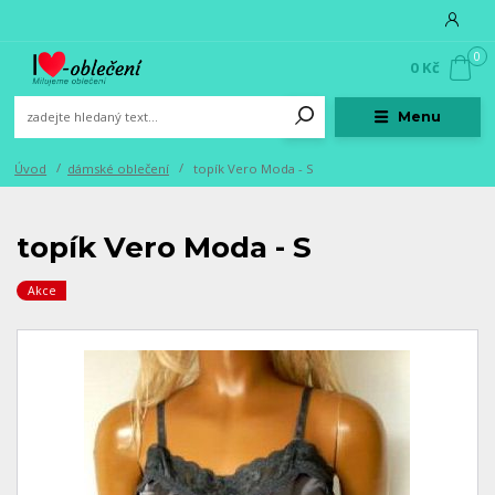
0
0 Kč
Menu
Úvod
dámské oblečení
topík Vero Moda - S
topík Vero Moda - S
Akce