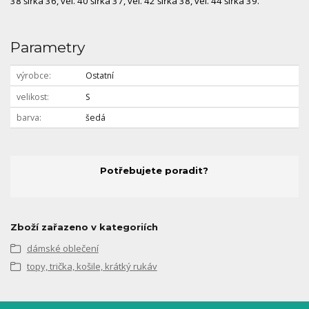
38 šířka 36, vel. 40 šířka 37, vel. 42 šířka 38, vel. 44 šířka 39.
Parametry
výrobce
Ostatní
velikost
S
barva
šedá
Potřebujete poradit?
Zboží zařazeno v kategoriích
dámské oblečení
topy, trička, košile, krátký rukáv