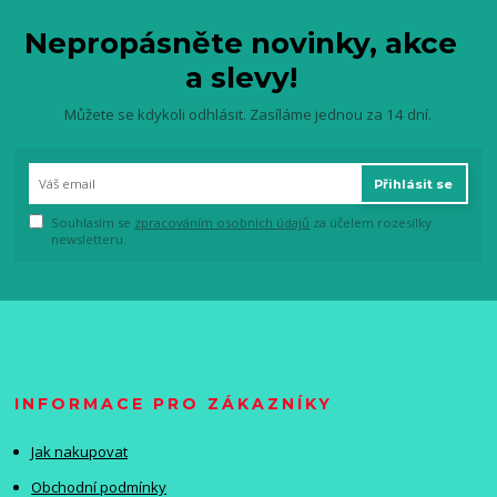
Nepropásněte novinky, akce
a slevy!
Můžete se kdykoli odhlásit. Zasíláme jednou za 14 dní.
Přihlásit se
Souhlasím se
zpracováním osobních údajů
za účelem rozesílky
newsletteru.
INFORMACE PRO ZÁKAZNÍKY
Jak nakupovat
Obchodní podmínky