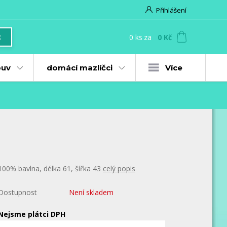
Přihlášení
0
ks
za
0 Kč
t
uv
domácí mazlíčci
Více
100% bavlna, délka 61, šířka 43
celý popis
Dostupnost
Není skladem
Nejsme plátci DPH