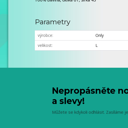
Parametry
výrobce
Only
velikost
L
Nepropásněte no
a slevy!
Můžete se kdykoli odhlásit. Zasíláme j