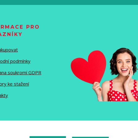
ORMACE PRO
AZNÍKY
nakupovat
odní podmínky
ana soukromí GDPR
ory ke stažení
akty