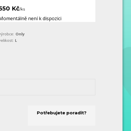
550 Kč
/
ks
Momentálně není k dispozici
výrobce:
Only
velikost:
L
Potřebujete poradit?