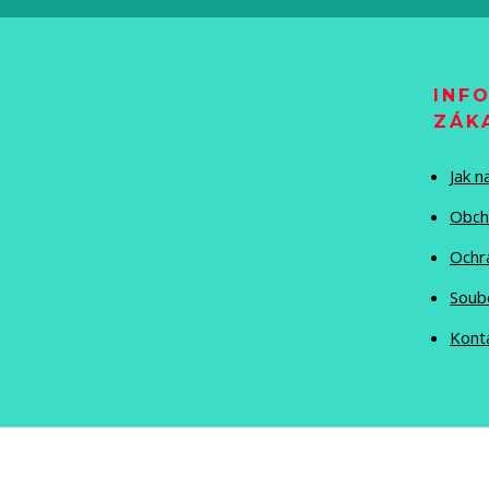
INF
ZÁK
Jak 
Obch
Ochr
Soub
Kont