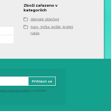
Zboží zařazeno v
kategoriích
dámské oblečení
topy, trička, košile, krátký
rukáv
Přihlásit se
ním osobních údajů
za účelem