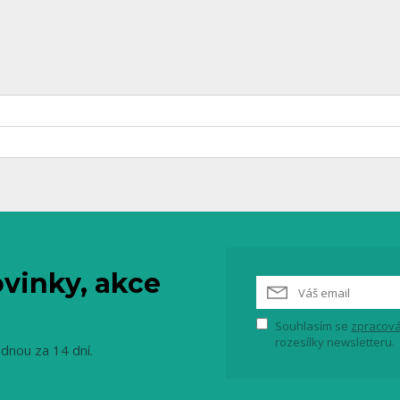
vinky, akce
Souhlasím se
zpracová
rozesílky newsletteru.
ednou za 14 dní.