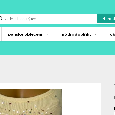
Hleda
pánské oblečení
módní doplňky
ob