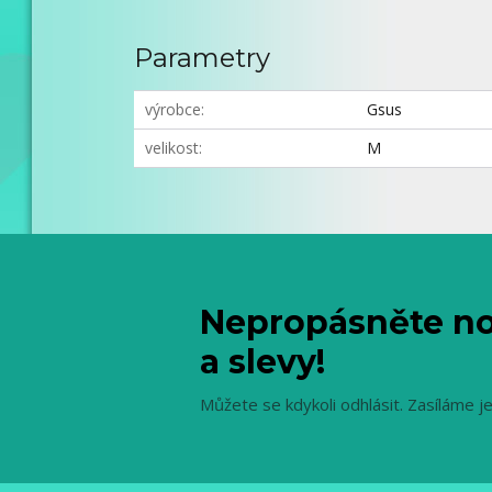
Parametry
výrobce
Gsus
velikost
M
Nepropásněte no
a slevy!
Můžete se kdykoli odhlásit. Zasíláme j