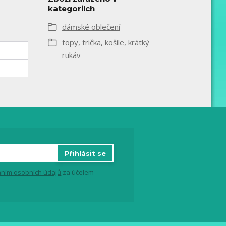
kategoriích
dámské oblečení
topy, trička, košile, krátký
rukáv
Přihlásit se
ním osobních údajů
za účelem