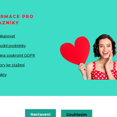
ORMACE PRO
AZNÍKY
nakupovat
odní podmínky
ana soukromí GDPR
ory ke stažení
akty
Vytvořeno na
Nastavení
Eshop-rychle.cz
Souhlasím