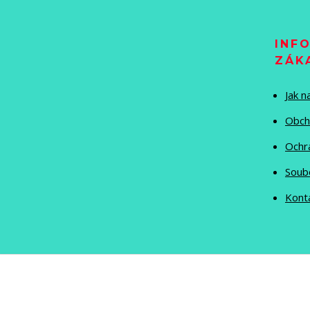
INF
ZÁK
Jak 
Obch
Ochr
Soub
Kont