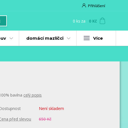
Přihlášení
0
ks
za
0 Kč
t
uv
domácí mazlíčci
Více
100% bavlna
celý popis
Dostupnost
Není skladem
Cena před slevou
650 Kč