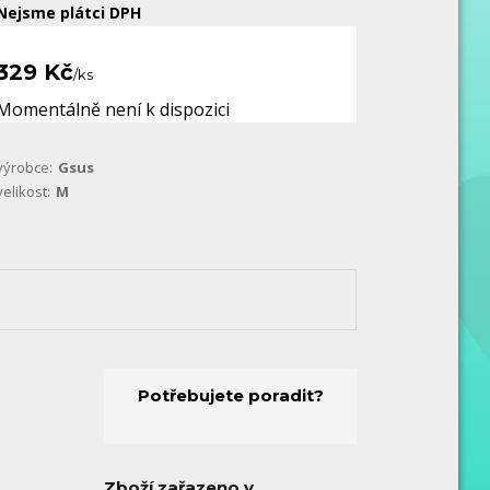
Nejsme plátci DPH
329 Kč
/
ks
Momentálně není k dispozici
výrobce:
Gsus
velikost:
M
Potřebujete poradit?
Zboží zařazeno v