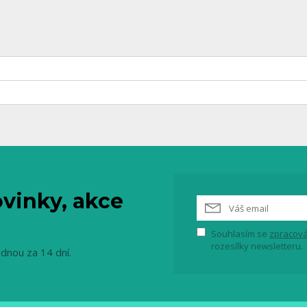
vinky, akce
Souhlasím se
zpracová
rozesílky newsletteru.
ednou za 14 dní.