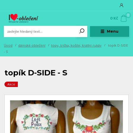
0
0 Kč
Menu
Úvod
dámské oblečení
topy, trička, košile, krátký rukáv
topík D-SIDE
- S
topík D-SIDE - S
Akce