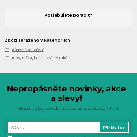
Potřebujete poradit?
Zboží zařazeno v kategoriích
dámské oblečení
topy, trička, košile, krátký rukáv
Nepropásněte novinky, akce
a slevy!
Můžete se kdykoli odhlásit. Zasíláme jednou za 14 dní.
Přihlásit se